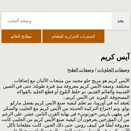
يجد
السعرات الحرارية للطعام
مطابخ العالم
آيس كريم
وصفات الحلويات
/
وصفات الطبخ
الآيس كريم هو مزيج حلو مجمد من منتجات الألبان مع إضافات
مختلفة. وصفة الآيس كريم معروفة منذ فترة طويلة. حتى في الصين
القديمة والعالم القديم، تم خلط الثلوج أو قطع الجليد بالفواكه
المسحوقة. المزيد عن الآيس كريم...
يُعتقد أنه في أوروبا، تم تعلم كيفية صنع الآيس كريم بفضل ماركو
بولو. وتم اختراع التركيبة الحديثة من الآيس كريم مع الحليب والسكر
في مقهى باريس «تورتوني» في نهاية القرن الثامن عشر. على الرغم
من أن المؤرخين يعرفون أن كيفية صنع الآيس كريم من الحليب كانت
معروفة أيضًا في كييف روس. حتى ذلك الحين، كانت مقلعاتنا تأكل
الآيس كريم في المنزل، وتقدم الحليب المجمد الملعون جيدًا على