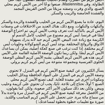
الطاولة. وفي Maslennitsa، صنعوا نوعًا آخر من الآيس كريم محلي
الصنع، والذي وفرت وصفته مزيجًا من الجبن القريش المجمد
والقشدة الحامضة والزبيب والسكر.
اليوم، عادة ما يصنع الآيس كريم من الحليب والقشدة والزبدة والسكر
والنكهات والنكهات. ومع ذلك، هناك العديد من الاختلافات في وصفات
الآيس كريم. بالتأكيد أنت تعرف وتحب الآيس كريم، تم اختراع الوصفة
أيضًا في فرنسا. آيس كريم مصنوع من الحليب كامل الدسم أو
الكريمة مع زيادة عدد البيض. الآيس كريم جيد لأنه يدرك بسهولة
الأذواق والروائح المختلفة. يوجد آيس كريم الشوكولاتة وحلويات آيس
كريم مختلفة. إذا كنت ترغب في صنع كعكة أصلية، يمكن أن يساعدك
الآيس كريم أيضًا. ولكن ربما تكون الوصفة الأصلية القائمة على الآيس
كريم، هذه هي الآيس كريم المقلي. يشبه الآيس كريم المقلي الوصفة
الحلوى الفرنسية ومجموعة متنوعة من آيس كريم كريم برولي.
يسأل الكثيرون عن كيفية صنع الآيس كريم في المنزل. لا تحتوي
وصفة الآيس كريم في المنزل على المواد الحافظة وبدائل الحليب
ومكونات أخرى غير مفيدة للغاية. كيف تصنع الآيس كريم محلي
الصنع ؟ أولاً، تحتاج إلى ثلاجة. ثانيًا، يجب أن تحتوي على كريمة وحليب
وبيض. ولكن بعد ذلك سيكون الأمر أكثر صعوبة، ولكن كما يقولون،
من الأفضل معرفة كيفية صنع الآيس كريم في المنزل مرة واحدة بدلاً
من سماع مائة مرة. حتى تحصل على الآيس كريم المناسب واللذيذ،
صورة مع تعليمات خطوة بخطوة لمساعدتك: )