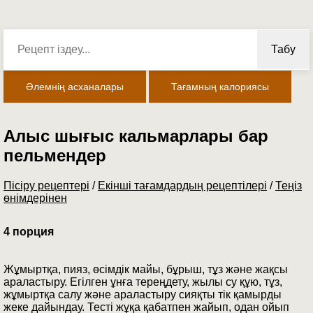
Табу
Әлемнің асханалары
Тағамның калориясы
Алыс шығыс кальмарлары бар
пельмендер
Пісіру рецептері
/
Екінші тағамдардың рецептілері
/
Теңіз
өнімдерінен
4 порция
Жұмыртқа, пияз, өсімдік майы, бұрыш, тұз және жақсы
араластыру. Егілген ұнға тереңдету, жылы су құю, тұз,
жұмыртқа салу және араластыру сияқты тік қамырды
жеке дайындау. Тесті жұқа қабатпен жайып, одан ойып