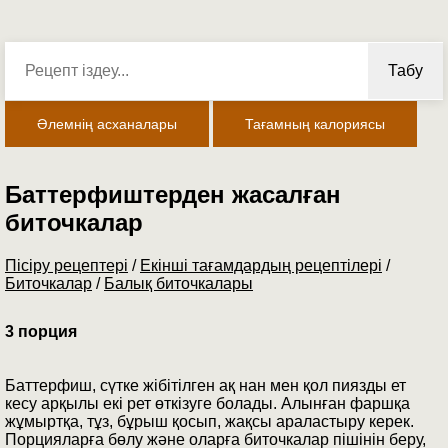
Табу
Әлемнің асханалары
Тағамның калориясы
Баттерфиштерден жасалған
биточкалар
Пісіру рецептері
/
Екінші тағамдардың рецептілері
/
Биточкалар
/
Балық биточкалары
3 порция
Баттерфиш, сүтке жібітілген ақ нан мен қол пиязды ет
кесу арқылы екі рет өткізуге болады. Алынған фаршқа
жұмыртқа, тұз, бұрыш қосып, жақсы араластыру керек.
Порцияларға бөлу және оларға биточкалар пішінін беру,