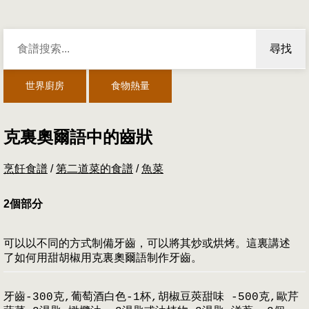
尋找
世界廚房
食物熱量
克裏奧爾語中的齒狀
烹飪食譜
/
第二道菜的食譜
/
魚菜
2個部分
可以以不同的方式制備牙齒，可以將其炒或烘烤。這裏講述
了如何用甜胡椒用克裏奧爾語制作牙齒。
牙齒-300克,葡萄酒白色-1杯,胡椒豆莢甜味 -500克,歐芹