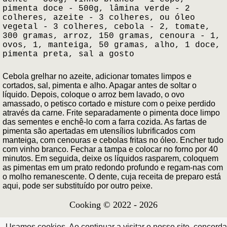
pimenta doce - 500g, lâmina verde - 2
colheres, azeite - 3 colheres, ou óleo
vegetal - 3 colheres, cebola - 2, tomate,
300 gramas, arroz, 150 gramas, cenoura - 1,
ovos, 1, manteiga, 50 gramas, alho, 1 doce,
pimenta preta, sal a gosto
Cebola grelhar no azeite, adicionar tomates limpos e
cortados, sal, pimenta e alho. Apagar antes de soltar o
líquido. Depois, coloque o arroz bem lavado, o ovo
amassado, o petisco cortado e misture com o peixe perdido
através da carne. Frite separadamente o pimenta doce limpo
das sementes e enchê-lo com a farra cozida. As fartas de
pimenta são apertadas em utensílios lubrificados com
manteiga, com cenouras e cebolas fritas no óleo. Encher tudo
com vinho branco. Fechar a tampa e colocar no forno por 40
minutos. Em seguida, deixe os líquidos rasparem, coloquem
as pimentas em um prato redondo profundo e regam-nas com
o molho remanescente. O dente, cuja receita de preparo está
aqui, pode ser substituído por outro peixe.
Cooking © 2022 - 2026
Usamos cookies. Ao continuar a visitar o nosso site, concorda