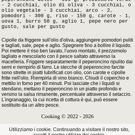
- 2 cucchiai, olio di oliva - 3 cucchiai, o
olio vegetale - 3 cucchiai, arco - 2,
pomodori - 300 g, riso - 150 g, carote - 1,
uova 1, burro 50 g, aglio 1, pepe nero per
gusto, sale per gusto
Cipolle da friggere sull'olio d'oliva, aggiungere pomodori puliti
e tagliati, sale, pepe e aglio. Spegnere fino a bollire il liquido.
Poi mettere il riso ben lavato, l'uovo montato, il prezzemolo
tagliato e mescolarlo con il pesce saltato attraverso la
macelleria. Friggere separatamente il peperoncino ripulito dai
semi e riempirlo di farro. Le stecche di peperoncino farcite
sono strette in piatti lubrificati con olio, con carote e cipolle
fritte nell'olio. Riempirla di vino bianco. Chiudi il coperchio e
mettilo in forno per 40 minuti. Poi lasciate che i liquidi si
stendano, mettano il peperoncino in un piatto profondo e
versino la salsa rimanente, percentuale attraverso il setaccio.
L'ingranaggio, la cui ricetta di cottura è qui, può essere
sostituito da un altro pesce.
Cooking © 2022 - 2026
Utilizziamo i cookie. Continuando a visitare il nostro sito,
accetti il ​​nostro utilizzo dei cookie.