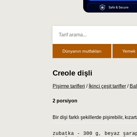
Dünyanın mutfakları
Yemek k
Creole dişli
Pişirme tarifleri
/
İkinci çeşit tarifler
/
Bal
2 porsiyon
Bir dişi farklı şekillerde pişirebilir, kıza
zubatka - 300 g, beyaz şara