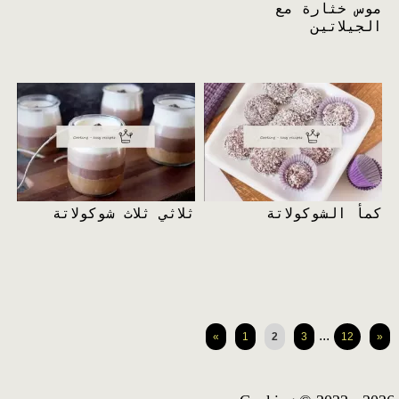
موس خثارة مع
الجيلاتين
كمأ الشوكولاتة
ثلاثي ثلاث شوكولاتة
...
«
1
2
3
12
»