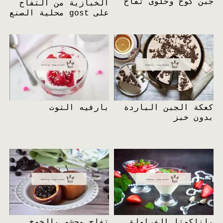
جبن كوخ وحلوى تفاح
الخبازية من التفاح
على gost محلية الصنع
كعكة الجبن الباردة
بارفيه التوت
بدون خبز
باناكوتا الفراولة
تفاح محشو بالخوخ