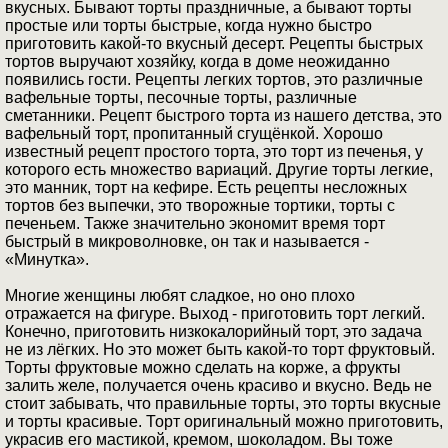
вкусных. Бывают торты праздничные, а бывают торты
простые или торты быстрые, когда нужно быстро
приготовить какой-то вкусный десерт. Рецепты быстрых
тортов выручают хозяйку, когда в доме неожиданно
появились гости. Рецепты легких тортов, это различные
вафельные торты, песочные торты, различные
сметанники. Рецепт быстрого торта из нашего детства, это
вафельный торт, пропитанный сгущёнкой. Хорошо
известный рецепт простого торта, это торт из печенья, у
которого есть множество вариаций. Другие торты легкие,
это манник, торт на кефире. Есть рецепты несложных
тортов без выпечки, это творожные тортики, торты с
печеньем. Также значительно экономит время торт
быстрый в микроволновке, он так и называется -
«Минутка».
Многие женщины любят сладкое, но оно плохо
отражается на фигуре. Выход - приготовить торт легкий.
Конечно, приготовить низкокалорийный торт, это задача
не из лёгких. Но это может быть какой-то торт фруктовый.
Торты фруктовые можно сделать на корже, а фрукты
залить желе, получается очень красиво и вкусно. Ведь не
стоит забывать, что правильные торты, это торты вкусные
и торты красивые. Торт оригинальный можно приготовить,
украсив его мастикой, кремом, шоколадом. Вы тоже