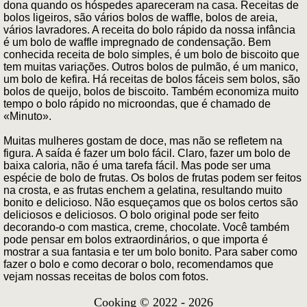
dona quando os hóspedes apareceram na casa. Receitas de
bolos ligeiros, são vários bolos de waffle, bolos de areia,
vários lavradores. A receita do bolo rápido da nossa infância
é um bolo de waffle impregnado de condensação. Bem
conhecida receita de bolo simples, é um bolo de biscoito que
tem muitas variações. Outros bolos de pulmão, é um manico,
um bolo de kefira. Há receitas de bolos fáceis sem bolos, são
bolos de queijo, bolos de biscoito. Também economiza muito
tempo o bolo rápido no microondas, que é chamado de
«Minuto».
Muitas mulheres gostam de doce, mas não se refletem na
figura. A saída é fazer um bolo fácil. Claro, fazer um bolo de
baixa caloria, não é uma tarefa fácil. Mas pode ser uma
espécie de bolo de frutas. Os bolos de frutas podem ser feitos
na crosta, e as frutas enchem a gelatina, resultando muito
bonito e delicioso. Não esqueçamos que os bolos certos são
deliciosos e deliciosos. O bolo original pode ser feito
decorando-o com mastica, creme, chocolate. Você também
pode pensar em bolos extraordinários, o que importa é
mostrar a sua fantasia e ter um bolo bonito. Para saber como
fazer o bolo e como decorar o bolo, recomendamos que
vejam nossas receitas de bolos com fotos.
Cooking © 2022 - 2026