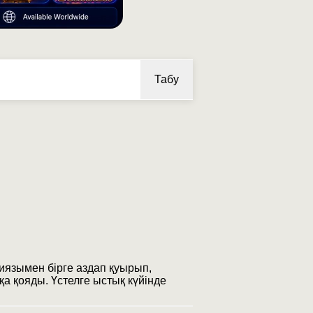
Табу
иязымен бірге аздап қуырып,
қа қояды. Үстелге ыстық күйінде