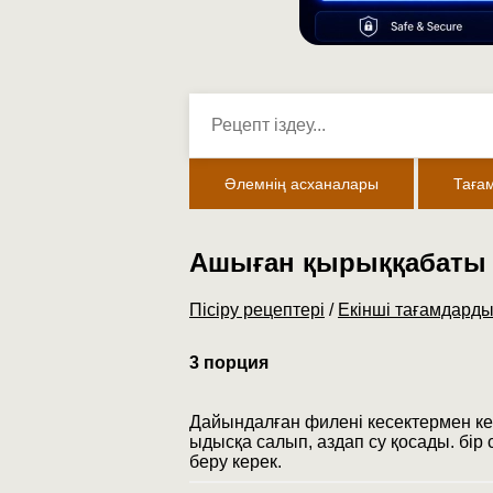
Әлемнің асханалары
Таға
Ашыған қырыққабаты б
Пісіру рецептері
/
Екінші тағамдарды
3 порция
Дайындалған филені кесектермен кес
ыдысқа салып, аздап су қосады. бір 
беру керек.