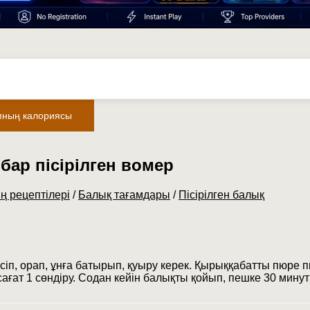
мның калориясы
ар пісірілген вомер
ң рецептілері
/
Балық тағамдары
/
Пісірілген балық
іп, орап, ұнға батырып, қуыру керек. Қырыққабатты пюре п
сағат 1 сөндіру. Содан кейін балықты қойып, пешке 30 минут