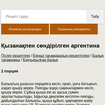
Табу
Әлемнің асханалары
Тағамның калориясы
Қызанақпен сөндірілген аргентина
Пісіру рецептері
/
Екінші тағамдардың рецептілері
/
Балық
тағамдары
/
Бұқтырылған балық
2 порция
Балықтың ұшасын порцияға кесіп, орап, ұнға батырып,
аздап қуыру керек. Пиязды жұқа сақиналармен кесіп,
қуыру керек. Сұйық қыша екі ас қасық сумен
араластырылады. Ыдысқа дөңгелек кесілген пиязды,
дайындалған балықты, қыша құйып, қақпақпен жабу
және әлсіз отқа 15-20 минут сөндіру керек. Үстелге