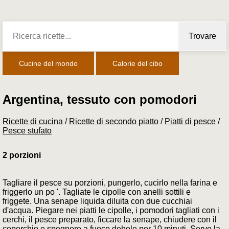
Trovare
Cucine del mondo
Calorie del cibo
Argentina, tessuto con pomodori
Ricette di cucina
/
Ricette di secondo piatto
/
Piatti di pesce
/
Pesce stufato
2 porzioni
Tagliare il pesce su porzioni, pungerlo, cucirlo nella farina e
friggerlo un po '. Tagliate le cipolle con anelli sottili e
friggete. Una senape liquida diluita con due cucchiai
d'acqua. Piegare nei piatti le cipolle, i pomodori tagliati con i
cerchi, il pesce preparato, ficcare la senape, chiudere con il
coperchio e spegnere a fuoco debole per 10 minuti. Serve la