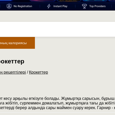
мның калориясы
рокеттер
ң рецептілері
/
Крокеттер
 ет кесу арқылы өткізуге болады. Жұмыртқа сарысын, бұрыш
ға жібітіп, сүрлеммен домалатып, жұмыртқаға тағы да жібіт
кеттерді берер алдында сары маймен суару керек. Гарнир - 