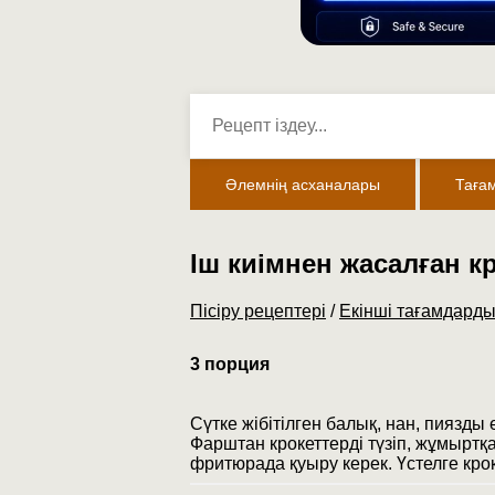
Әлемнің асханалары
Таға
Іш киімнен жасалған к
Пісіру рецептері
/
Екінші тағамдарды
3 порция
Сүтке жібітілген балық, нан, пиязды
Фарштан крокеттерді түзіп, жұмыртқа
фритюрада қуыру керек. Үстелге кро