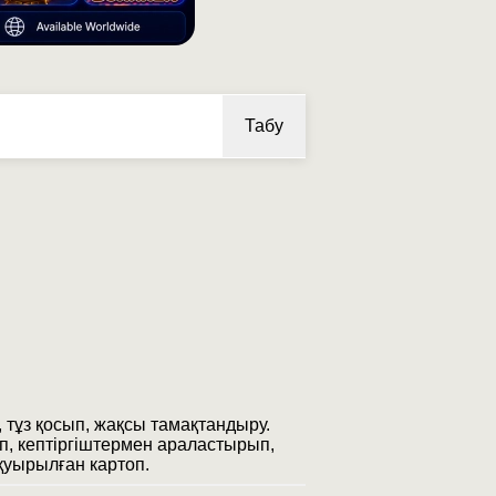
Табу
, тұз қосып, жақсы тамақтандыру.
іп, кептіргіштермен араластырып,
қуырылған картоп.