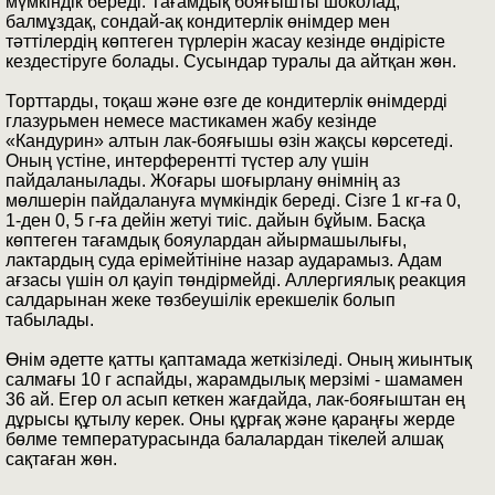
мүмкіндік береді. Тағамдық бояғышты шоколад,
балмұздақ, сондай-ақ кондитерлік өнімдер мен
тәттілердің көптеген түрлерін жасау кезінде өндірісте
кездестіруге болады. Сусындар туралы да айтқан жөн.
Торттарды, тоқаш және өзге де кондитерлік өнімдерді
глазурьмен немесе мастикамен жабу кезінде
«Кандурин» алтын лак-бояғышы өзін жақсы көрсетеді.
Оның үстіне, интерферентті түстер алу үшін
пайдаланылады. Жоғары шоғырлану өнімнің аз
мөлшерін пайдалануға мүмкіндік береді. Сізге 1 кг-ға 0,
1-ден 0, 5 г-ға дейін жетуі тиіс. дайын бұйым. Басқа
көптеген тағамдық бояулардан айырмашылығы,
лактардың суда ерімейтініне назар аударамыз. Адам
ағзасы үшін ол қауіп төндірмейді. Аллергиялық реакция
салдарынан жеке төзбеушілік ерекшелік болып
табылады.
Өнім әдетте қатты қаптамада жеткізіледі. Оның жиынтық
салмағы 10 г аспайды, жарамдылық мерзімі - шамамен
36 ай. Егер ол асып кеткен жағдайда, лак-бояғыштан ең
дұрысы құтылу керек. Оны құрғақ және қараңғы жерде
бөлме температурасында балалардан тікелей алшақ
сақтаған жөн.