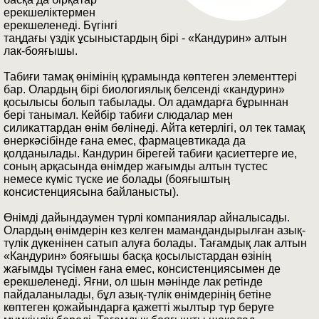
ерекшеліктермен
ерекшеленеді. Бүгінгі
таңдағы үздік ұсыныстардың бірі - «Кандурин» алтын
лак-бояғышы.
Табиғи тамақ өнімінің құрамында көптеген элементтері
бар. Олардың бірі биологиялық белсенді «кандурин»
қосылысы болып табылады. Ол адамдарға бұрыннан
бері танымал. Кейбір табиғи слюдалар мен
силикаттардан өнім бөлінеді. Айта кетерлігі, ол тек тамақ
өнеркәсібінде ғана емес, фармацевтикада да
қолданылады. Кандурин бірегей табиғи қасиеттерге ие,
соның арқасында өнімдер жағымды алтын түстес
немесе күміс түске ие болады (бояғыштың
консистенциясына байланысты).
Өнімді дайындаумен түрлі компаниялар айналысады.
Олардың өнімдерін кез келген мамандандырылған азық-
түлік дүкенінен сатып алуға болады. Тағамдық лак алтын
«Кандурин» бояғышы басқа қосылыстардан өзінің
жағымды түсімен ғана емес, консистенциясымен де
ерекшеленеді. Яғни, ол шын мәнінде лак ретінде
пайдаланылады, бұл азық-түлік өнімдерінің бетіне
көптеген қожайындарға қажетті жылтыр түр беруге