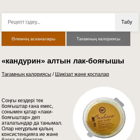
Табу
Әлемнің асханалары
Тағамның калориясы
«кандурин» алтын лак-бояғышы
Тағамның калориясы
/
Шикізат және қоспалар
Соңғы кездері тек
бояғыштар ғана емес,
сонымен қатар «лаки-
бояғыштар» деп
аталатындар да танымал.
Олар неғұрлым қалың
консистенцияға ие және
басқа да бірқатар