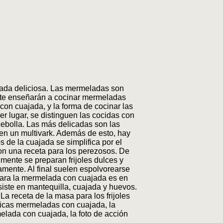
jada deliciosa. Las mermeladas son
s te enseñarán a cocinar mermeladas
on cuajada, y la forma de cocinar las
r lugar, se distinguen las cocidas con
ebolla. Las más delicadas son las
en un multivark. Además de esto, hay
 de la cuajada se simplifica por el
on una receta para los perezosos. De
mente se preparan frijoles dulces y
amente. Al final suelen espolvorearse
para la mermelada con cuajada es en
iste en mantequilla, cuajada y huevos.
La receta de la masa para los frijoles
ásicas mermeladas con cuajada, la
melada con cuajada, la foto de acción