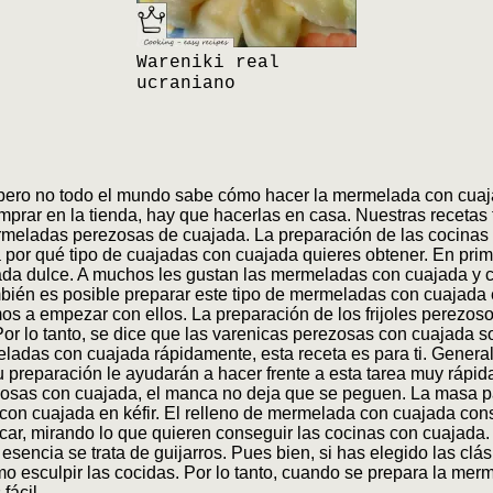
Wareniki real
ucraniano
 pero no todo el mundo sabe cómo hacer la mermelada con cua
omprar en la tienda, hay que hacerlas en casa. Nuestras receta
meladas perezosas de cuajada. La preparación de las cocinas c
por qué tipo de cuajadas con cuajada quieres obtener. En prime
ada dulce. A muchos les gustan las mermeladas con cuajada y c
ién es posible preparar este tipo de mermeladas con cuajada 
 a empezar con ellos. La preparación de los frijoles perezosos
or lo tanto, se dice que las varenicas perezosas con cuajada s
ladas con cuajada rápidamente, esta receta es para ti. General
 preparación le ayudarán a hacer frente a esta tarea muy rápid
zosas con cuajada, el manca no deja que se peguen. La masa 
on cuajada en kéfir. El relleno de mermelada con cuajada cons
car, mirando lo que quieren conseguir las cocinas con cuajada. 
 esencia se trata de guijarros. Pues bien, si has elegido las cl
mo esculpir las cocidas. Por lo tanto, cuando se prepara la mer
fácil.