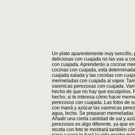
Un plato aparentemente muy sencillo,
deliciosas con cuajada no las vas a c
con cuajada. Aprenderás a cocinar mer
cocinas con cuajada, está determinada 
cuajada salada y las cocidas con cuaj
mermeladas con cuajada al vapor. Tamb
varenicas perezosas con cuajada. Vamos
hecho de que no hay que esculpirlos. P
hecho, si te interesa cómo hacer merme
perezosos con cuajada. Las fotos de su
con maná y azúcar las varenicas pere
agua, leche. Se preparan mermeladas c
Añadir una cierta cantidad de sal y azú
perezosos es algo diferente, ya que en
receta con foto te mostrará también có
paso a paso le hará la vida mucho más 