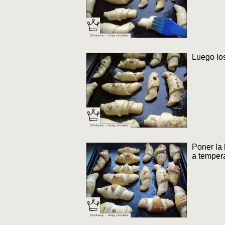
Luego lo
Poner la 
a tempera