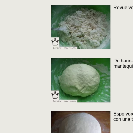
Revuelve
De harina
mantequi
Espolvore
con una t