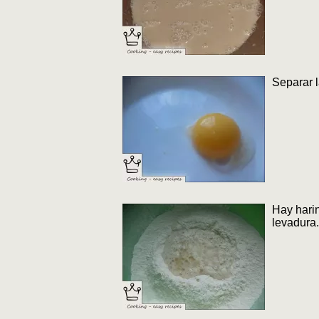
Separar l
Hay harin
levadura.