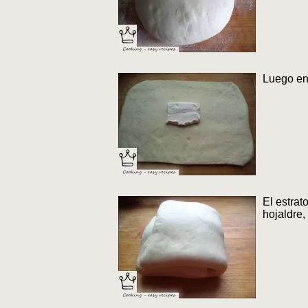
Luego enr
El estrat
hojaldre,