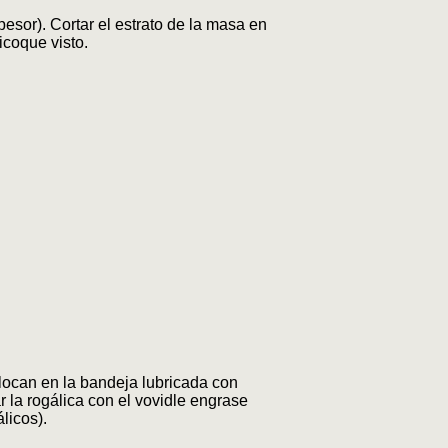
esor). Cortar el estrato de la masa en
icoque visto.
olocan en la bandeja lubricada con
r la rogálica con el vovidle engrase
licos).