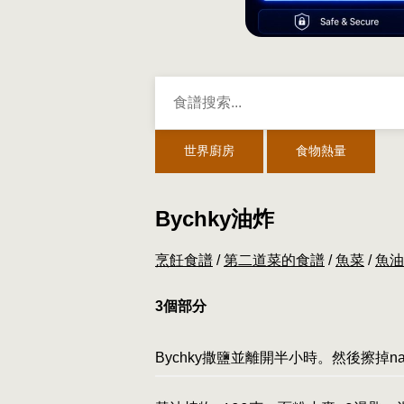
世界廚房
食物熱量
Bychky油炸
烹飪食譜
/
第二道菜的食譜
/
魚菜
/
魚油
3個部分
Bychky撒鹽並離開半小時。然後擦