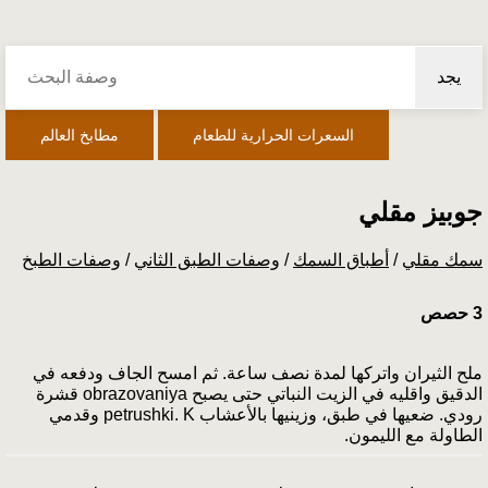
يجد
السعرات الحرارية للطعام
مطابخ العالم
جوبيز مقلي
سمك مقلي
/
أطباق السمك
/
وصفات الطبق الثاني
/
وصفات الطبخ
3 حصص
ملح الثيران واتركها لمدة نصف ساعة. ثم امسح الجاف ودفعه في
الدقيق واقليه في الزيت النباتي حتى يصبح obrazo­vaniya قشرة
رودي. ضعيها في طبق، وزينيها بالأعشاب pe­trushki. K وقدمي
الطاولة مع الليمون.