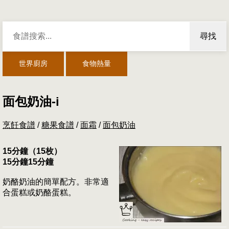
尋找
世界廚房
食物熱量
面包奶油-i
烹飪食譜
/
糖果食譜
/
面霜
/
面包奶油
15分鐘（15枚）
15分鐘15分鐘
奶酪奶油的簡單配方。非常適
合蛋糕或奶酪蛋糕。