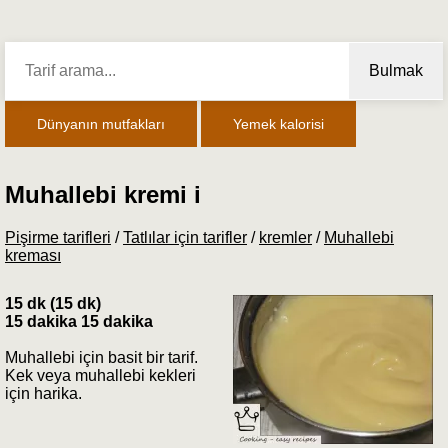
Bulmak
Dünyanın mutfakları
Yemek kalorisi
Muhallebi kremi i
Pişirme tarifleri
/
Tatlılar için tarifler
/
kremler
/
Muhallebi
kreması
15 dk (15 dk)
15 dakika 15 dakika
Muhallebi için basit bir tarif.
Kek veya muhallebi kekleri
için harika.