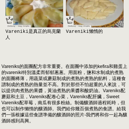
Vareniki是真正的烏克蘭
Vareniki懶惰的
人
Vareniks的面團配方非常重要。在面團中添加的kefira和雞蛋上
的vareniki特別溫柔而郁郁蔥蔥。用面粉，鹽和水制成的煮熟
的面團稀薄，用蔬菜或蘑菇制成的煮熟的煮熟的餡料，這種食
譜制成的煮熟的熱量並不高。對於那些不怕超重的人來說，可
以提供肉煮熟的果醬，黃油煮熟的果醬和酸奶油。Vareniks配
蘑菇和土豆，Vareniks配卷心菜，Vareniks配肝臟，Sweet
Vareniks配草莓，南瓜有很多粉絲。制備釀酒師過程耗時，但
也可以制作懶惰的釀酒師。我們給你幾百個煮熟的食譜。給我
們一張根據這些食譜準備的釀酒師的照片-我們將和你一起為釀
酒師感到高興。