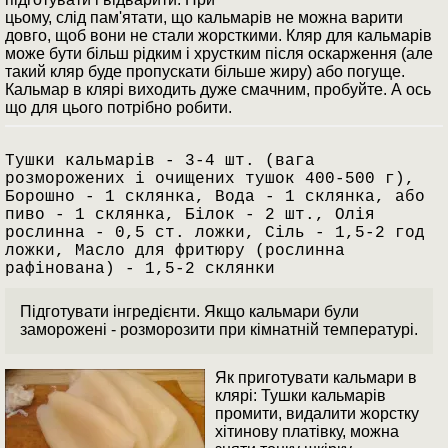
цьому, слід пам'ятати, що кальмарів не можна варити
довго, щоб вони не стали жорсткими. Кляр для кальмарів
може бути більш рідким і хрустким після оскарження (але
такий кляр буде пропускати більше жиру) або погуще.
Кальмар в клярі виходить дуже смачним, пробуйте. А ось
що для цього потрібно робити.
Тушки кальмарів - 3-4 шт. (вага
розморожених і очищених тушок 400-500 г),
Борошно - 1 склянка, Вода - 1 склянка, або
пиво - 1 склянка, Білок - 2 шт., Олія
рослинна - 0,5 ст. ложки, Сіль - 1,5-2 год
ложки, Масло для фритюру (рослинна
рафінована) - 1,5-2 склянки
Підготувати інгредієнти. Якщо кальмари були
заморожені - розморозити при кімнатній температурі.
Як приготувати кальмари в
клярі: Тушки кальмарів
промити, видалити жорстку
хітинову платівку, можна