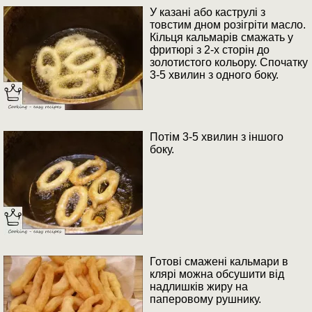
У казані або каструлі з
товстим дном розігріти масло.
Кільця кальмарів смажать у
фритюрі з 2-х сторін до
золотистого кольору. Спочатку
3-5 хвилин з одного боку.
Потім 3-5 хвилин з іншого
боку.
Готові смажені кальмари в
клярі можна обсушити від
надлишків жиру на
паперовому рушнику.