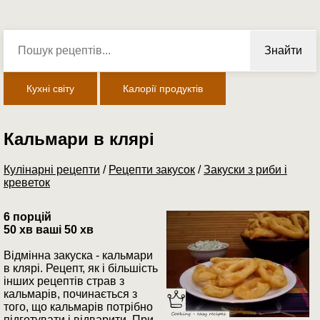
Знайти
Кухні світу
Калорії продуктів
Кальмари в клярі
Кулінарні рецепти
/
Рецепти закусок
/
Закуски з риби і
креветок
6 порцій
50 хв ваші 50 хв
Відмінна закуска - кальмари
в клярі. Рецепт, як і більшість
інших рецептів страв з
кальмарів, починається з
того, що кальмарів потрібно
підготувати і відварити. При