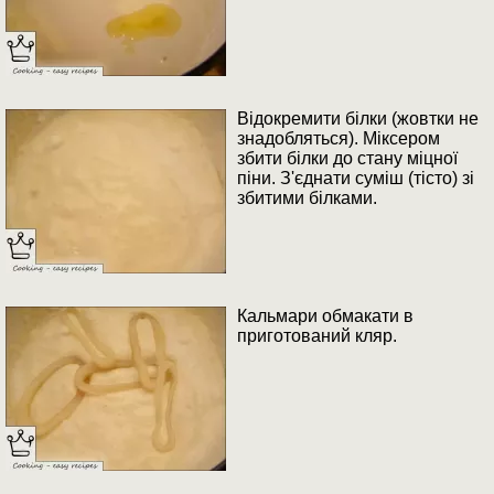
Відокремити білки (жовтки не
знадобляться). Міксером
збити білки до стану міцної
піни. З'єднати суміш (тісто) зі
збитими білками.
Кальмари обмакати в
приготований кляр.