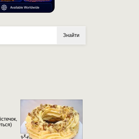
Знайти
стечок,
ться)