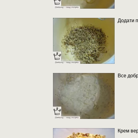
Додати п
Все добр
Крем вер