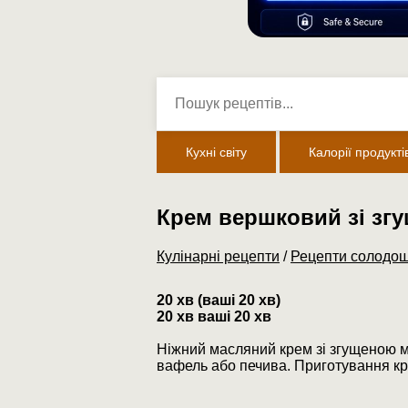
Кухні світу
Калорії продукті
Крем вершковий зі зг
Кулінарні рецепти
/
Рецепти солодощ
20 хв (ваші 20 хв)
20 хв ваші 20 хв
Ніжний масляний крем зі згущеною м
вафель або печива. Приготування кр