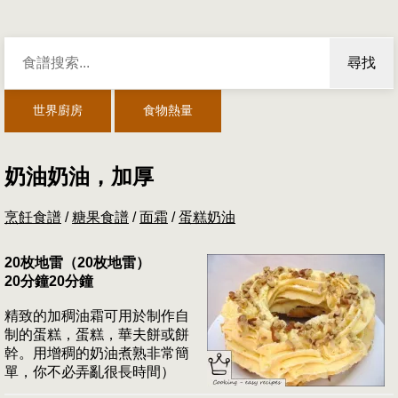
尋找
世界廚房
食物熱量
奶油奶油，加厚
烹飪食譜
/
糖果食譜
/
面霜
/
蛋糕奶油
20枚地雷（20枚地雷）
20分鐘20分鐘
精致的加稠油霜可用於制作自
制的蛋糕，蛋糕，華夫餅或餅
幹。用增稠的奶油煮熟非常簡
單，你不必弄亂很長時間）