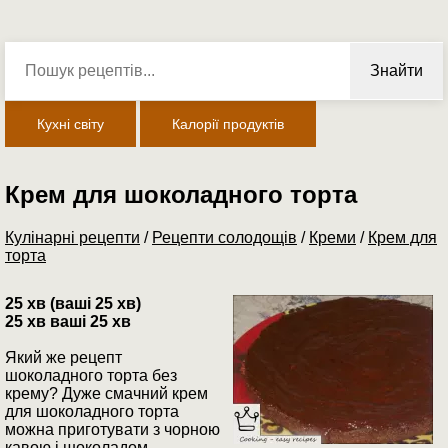
Знайти
Кухні світу
Калорії продуктів
Крем для шоколадного торта
Кулінарні рецепти
/
Рецепти солодощів
/
Креми
/
Крем для
торта
25 хв (ваші 25 хв)
25 хв ваші 25 хв
Який же рецепт
шоколадного торта без
крему? Дуже смачний крем
для шоколадного торта
можна приготувати з чорною
кавою і шоколадом.