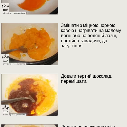
Змішати з міцною чорною
кавою і нагрівати на малому
вогні або на водяній лазні,
постійно завадячи, до
загустіння.
Додати тертий шоколад,
перемішати.
Додати розм'якшену олію.