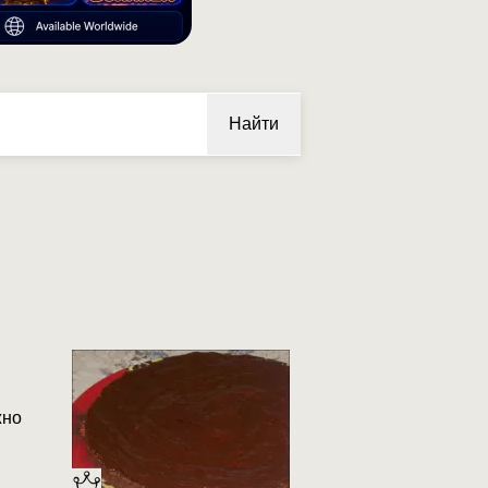
Найти
жно