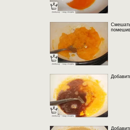
Смешать 
помешива
Добавит
Добавит