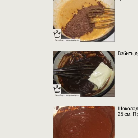
Взбить д
Шоколадн
25 см. П