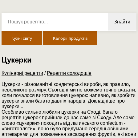
Знайти
Кухні світу
Калорії продуктів
Цукерки
Кулінарні рецепти
/
Рецепти солодощів
Цукерки - різноманітні кондитерські вироби, як правило,
невеликого розміру. Сьогодні ми не можемо точно сказати,
коли почалося виготовлення цукерок: напевно, як зробити
цукерки знали багато давніх народів. Докладніше про
цукерки...
Особливо сильно любили цукерки на Сході, багато
рецептів цукерок прийшли до нас саме зі Сходу. Але саме
слово «цукерки» походить від латинського confectum -
«виготовляти», воно було придумано середньовічними
аптекарями для позначення засахарених фруктів, які вони