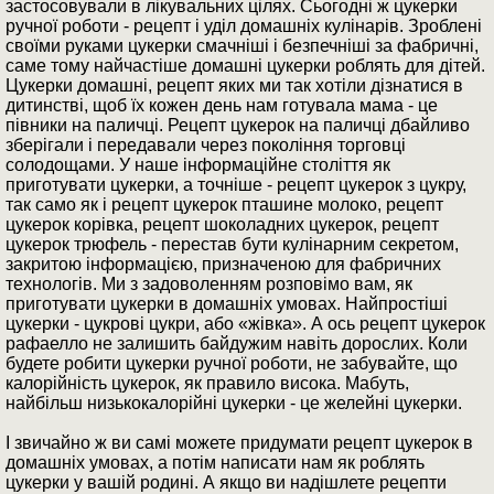
застосовували в лікувальних цілях. Сьогодні ж цукерки
ручної роботи - рецепт і уділ домашніх кулінарів. Зроблені
своїми руками цукерки смачніші і безпечніші за фабричні,
саме тому найчастіше домашні цукерки роблять для дітей.
Цукерки домашні, рецепт яких ми так хотіли дізнатися в
дитинстві, щоб їх кожен день нам готувала мама - це
півники на паличці. Рецепт цукерок на паличці дбайливо
зберігали і передавали через покоління торговці
солодощами. У наше інформаційне століття як
приготувати цукерки, а точніше - рецепт цукерок з цукру,
так само як і рецепт цукерок пташине молоко, рецепт
цукерок корівка, рецепт шоколадних цукерок, рецепт
цукерок трюфель - перестав бути кулінарним секретом,
закритою інформацією, призначеною для фабричних
технологів. Ми з задоволенням розповімо вам, як
приготувати цукерки в домашніх умовах. Найпростіші
цукерки - цукрові цукри, або «жівка». А ось рецепт цукерок
рафаелло не залишить байдужим навіть дорослих. Коли
будете робити цукерки ручної роботи, не забувайте, що
калорійність цукерок, як правило висока. Мабуть,
найбільш низькокалорійні цукерки - це желейні цукерки.
І звичайно ж ви самі можете придумати рецепт цукерок в
домашніх умовах, а потім написати нам як роблять
цукерки у вашій родині. А якщо ви надішлете рецепти