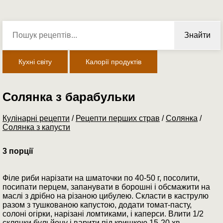
Знайти
Кухні світу
Калорії продуктів
Солянка з барабульки
Кулінарні рецепти
/
Рецепти перших страв
/
Солянка
/
Солянка з капусти
3 порції
Філе риби нарізати на шматочки по 40-50 г, посолити,
посипати перцем, запанувати в борошні і обсмажити на
маслі з дрібно на різаною цибулею. Скласти в каструлю
разом з тушкованою капустою, додати томат-пасту,
солоні огірки, нарізані ломтиками, і каперси. Влити 1/2
склянки бульйону і варити під кришкою 15-20 хв