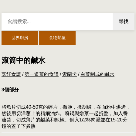
尋找
世界廚房
食物熱量
滾筒中的鹹水
烹飪食譜
/
第一道菜的食譜
/
索蘭卡
/
白菜制成的鹹水
3個部分
將魚片切成40-50克的碎片，撒鹽，撒胡椒，在面粉中烘烤，
然後用切洋蔥上的精細油炸。將鍋與燉菜一起折疊，加入番
茄醬，切成薄片的鹹菜和辣椒。倒入1/2杯肉湯並在15-20分
鐘的蓋子下煮熟