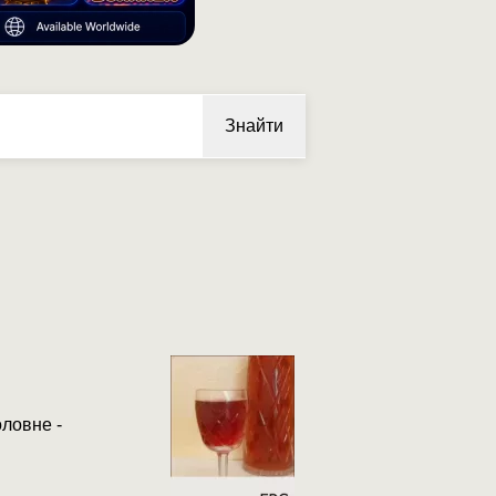
Знайти
оловне -