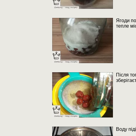
Ягоди по
тепле мі
Після то
зберігає
Воду під