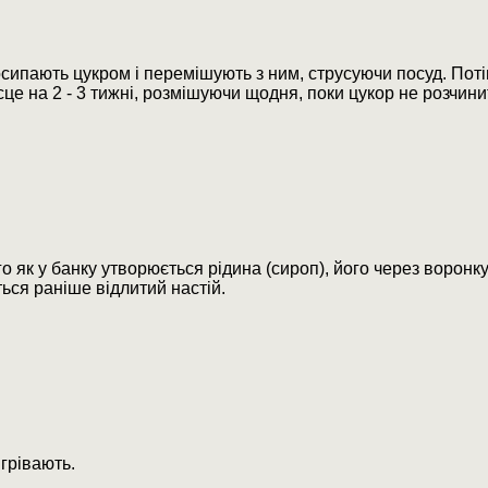
сипають цукром і перемішують з ним, струсуючи посуд. Поті
сце на 2 - 3 тижні, розмішуючи щодня, поки цукор не розчини
го як у банку утворюється рідина (сироп), його через воронк
ться раніше відлитий настій.
ігрівають.