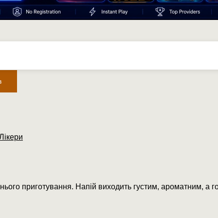
в
Лікери
ього приготування. Напій виходить густим, ароматним, а г