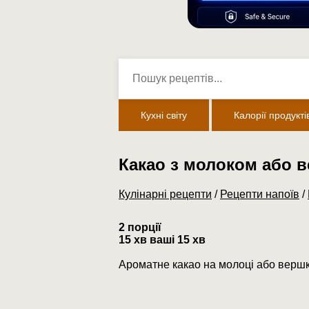
Кухні світу
Калорії продукті
Какао з молоком або 
Кулінарні рецепти
/
Рецепти напоїв
/
2 порції
15 хв ваші 15 хв
Ароматне какао на молоці або вершка