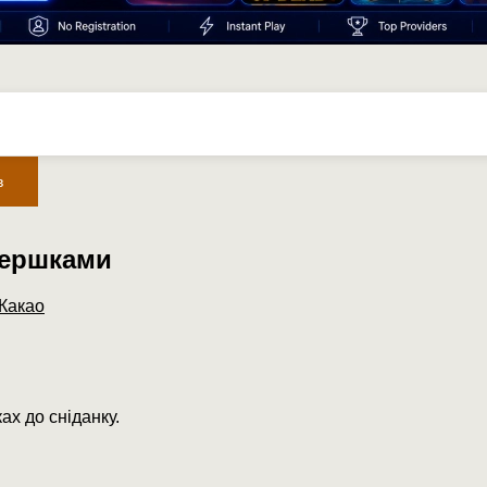
в
вершками
Какао
х до сніданку.