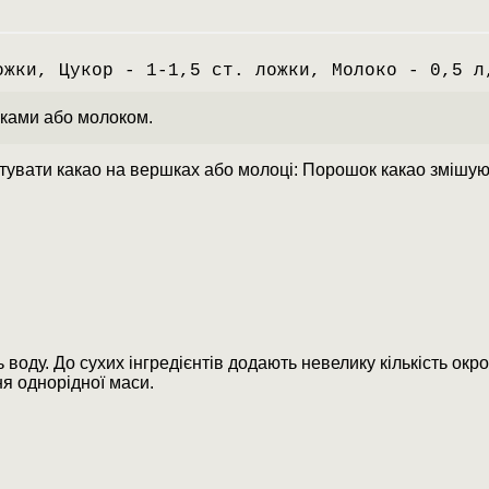
ожки, Цукор - 1-1,5 ст. ложки, Молоко - 0,5 л
шками або молоком.
тувати какао на вершках або молоці: Порошок какао змішуют
 воду. До сухих інгредієнтів додають невелику кількість окроп
я однорідної маси.