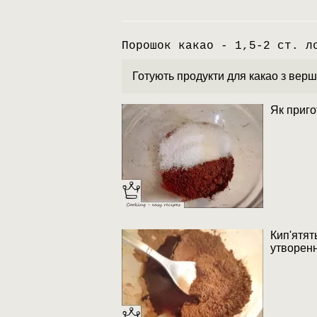
Порошок какао - 1,5-2 ст. л
Готують продукти для какао з вер
Як приго
Кип'ятять
утворенн