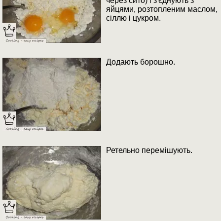
через сито) і з'єднують з
яйцями, розтопленим маслом,
сіллю і цукром.
Додають борошно.
Ретельно перемішують.