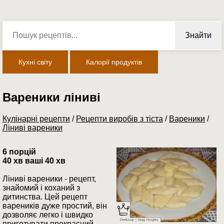
Знайти
Кухні світу
Калорії продуктів
Вареники ліниві
Кулінарні рецепти
/
Рецепти виробів з тіста
/
Вареники
/
Ліниві вареники
6 порцій
40 хв ваші 40 хв
Ліниві вареники - рецепт,
знайомий і коханий з
дитинства. Цей рецепт
вареників дуже простий, він
дозволяє легко і швидко
приготувати прекрасний