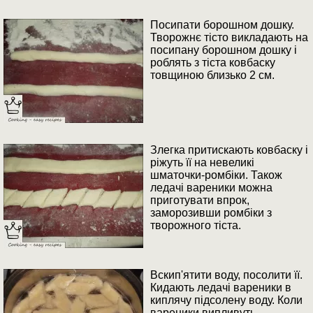
Посипати борошном дошку.
Творожнє тісто викладають на
посипану борошном дошку і
роблять з тіста ковбаску
товщиною близько 2 см.
Злегка притискають ковбаску і
ріжуть її на невеликі
шматочки-ромбіки. Також
ледачі вареники можна
приготувати впрок,
заморозивши ромбіки з
творожного тіста.
Вскип'ятити воду, посолити її.
Кидають ледачі вареники в
киплячу підсолену воду. Коли
вареники випливуть,