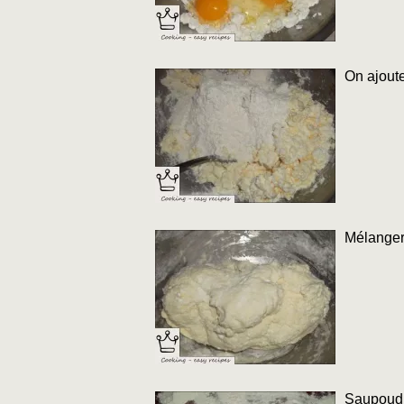
On ajoute
Mélanger
Saupoudre