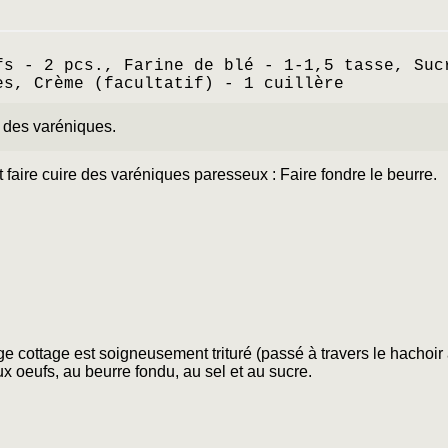
fs - 2 pcs., Farine de blé - 1-1,5 tasse, Suc
es, Crème (facultatif) - 1 cuillère
e des varéniques.
aire cuire des varéniques paresseux : Faire fondre le beurre.
e cottage est soigneusement trituré (passé à travers le hachoir 
aux oeufs, au beurre fondu, au sel et au sucre.