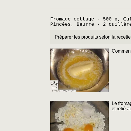
Fromage cottage - 500 g, Œu
Pincées, Beurre - 2 cuillèr
Préparer les produits selon la recett
Comment f
Le fromag
et relié 