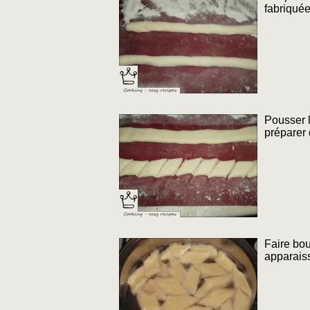
fabriquée
Pousser l
préparer 
Faire bou
apparaiss