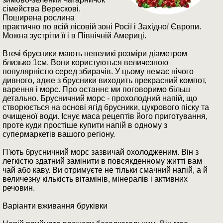
сімейства Верескові.
Поширена рослина
практично по всій лісовій зоні Росії і Західної Європи.
Можна зустріти її і в Північній Америці.
Втечі брусники мають невеликі розміри діаметром
близько 1см. Вони користуються величезною
популярністю серед збирачів. У цьому немає нічого
дивного, адже з брусники виходить прекрасний компот,
варення і морс. Про останнє ми поговоримо більш
детально. Брусничний морс - прохолодний напій, що
створюється на основі ягід брусники, цукрового піску та
очищеної води. Існує маса рецептів його приготування,
проте куди простіше купити напій в одному з
супермаркетів вашого регіону.
П'ють брусничний морс зазвичай охолодженим. Він з
легкістю здатний замінити в повсякденному житті вам
чай або каву. Ви отримуєте не тільки смачний напій, а й
величезну кількість вітамінів, мінералів і активних
речовин.
Варіанти вживання бруківки