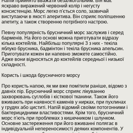
Напій прийнято вважати безалкогольним. Він має
яскраво виражений червоний колір і негусту
консистенцію. Морс легко п'ється соло, зазвичай
виступаючи в якості аперитива. Він сприяє поліпшенню
апетиту, а також створенню потрібного настрою.
Певну популярність брусничний морс заслужив і серед
барменів. На його основі можна приготувати відразу
кілька коктейлів. Найбільш популярні 3 з них - текіла
яблуко брусника, бадмінтон і текіла брусника апельсин.
Приготувати кожен ви напевно зможете самостійно.
Адже вони відносяться до коктейлів середньої і низької
складності.
Користь і шкода брусничного морсу
Про користь напою, як ми вже помітили раніше, відомо з
давніх пір. Брусничний морс сприяє лікуванню
захворювань суглобів і кісткової тканини. Також його
вживають при наявності каменів у нирках, при пухлинах
у грудях або циститі. Напій відомий своїми потогонними і
бактерицидними властивостями. Крім того, брусничний
морс п'ють при проблемах з кишечником і шлунком.
Основне застереження при його вживанні полягає в
індивідуальній непереносимості деяких компонентів. У