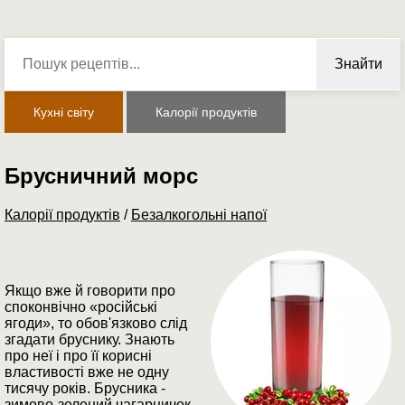
Знайти
Кухні світу
Калорії продуктів
Брусничний морс
Калорії продуктів
/
Безалкогольні напої
Якщо вже й говорити про
споконвічно «російські
ягоди», то обов'язково слід
згадати бруснику. Знають
про неї і про її корисні
властивості вже не одну
тисячу років. Брусника -
зимово-зелений чагарничок