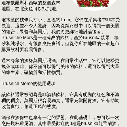
遍布俄羅斯和西歐的整個森林
地區。在北美也可以找到她。
灌木叢的枝條尺寸小，直徑約1 cm。它們在采集者中非常受
歡迎。這並不令人驚訝，因為從鋪路機中可以得到一個美麗
的組合，果醬和莫爾斯。我們將更詳細地討論後者。
Brusniche Mors是一種涼爽的飲料，基於Brusnika漿果，糖
砂和純凈水。有很多烹飪食譜，但從你所在地區的一家超市
購買飲料要容易得多。
通常冷藏的酒杯莫爾斯喝酒。在日常生活中，它可以輕松更
換茶或咖啡。你不僅可以得到美味的飲料，還可以得到大量
的維生素，礦物質和活性物質。
Brusnich Morse的使用選項
該飲料通常被認為是非酒精飲料。它具有明顯的紅色和不濃
稠的稠度。莫爾斯很容易獨奏，通常充當開胃酒。它有助於
改善食欲，創造正確的態度。
酒保在酒保中也享有一定的聲譽。在此基礎上，您可以一次
烹飪幾杯雞尾酒。其中最受歡迎的3種是brusnika龍舌蘭酒，