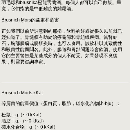
羽毛球和brusnika橙龍舌蘭酒。每個人都可以自己做飯。畢
竟，它們指的是中低難度的雞尾酒。
Brusnich Mors的益處和危害
正如我們以前所註意到的那樣，飲料的好處從很久以前就已
經知道了。骨髓瘤有助於治療關節和骨組織疾病。當腎結
石，胸部腫瘤或膀胱炎時，也可以食用。該飲料以其致病性
和殺菌性能而聞名。此外，腸道和胃部問題時會飲酒。使用
它的主要警告是某些成分的個人不耐受。如果發現不良後
果，則需要咨詢專家。
Brusnich Morts kKal
碎屑菌的能量價值（蛋白質，脂肪，碳水化合物比-bju）：
松鼠：g（~ 0 kKal）
脂肪：g. （~ 0 kKal）
碳水化合物：g（~ 0 kKal）