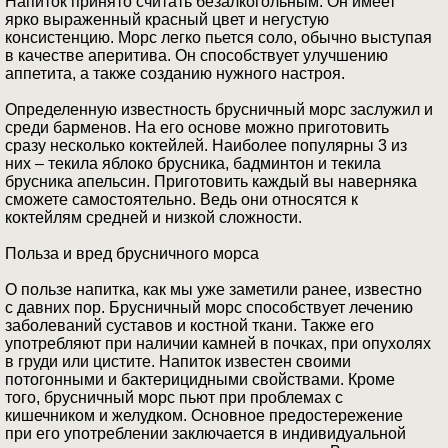
Напиток принято считать безалкогольным. Он имеет
ярко выраженный красный цвет и негустую
консистенцию. Морс легко пьется соло, обычно выступая
в качестве аперитива. Он способствует улучшению
аппетита, а также созданию нужного настроя.
Определенную известность брусничный морс заслужил и
среди барменов. На его основе можно приготовить
сразу несколько коктейлей. Наиболее популярны 3 из
них – текила яблоко брусника, бадминтон и текила
брусника апельсин. Приготовить каждый вы наверняка
сможете самостоятельно. Ведь они относятся к
коктейлям средней и низкой сложности.
Польза и вред брусничного морса
О пользе напитка, как мы уже заметили ранее, известно
с давних пор. Брусничный морс способствует лечению
заболеваний суставов и костной ткани. Также его
употребляют при наличии камней в почках, при опухолях
в груди или цистите. Напиток известен своими
потогонными и бактерицидными свойствами. Кроме
того, брусничный морс пьют при проблемах с
кишечником и желудком. Основное предостережение
при его употреблении заключается в индивидуальной