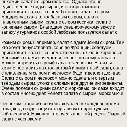
похожий салат с сыром фетакса. Однако это не
единственные виды сыров, из которых можно
приготовить салат с сыром. Готовят салат с сыром
моцарелла, салат с колбасным сыром, салат с
плавленным сыром, салат с сыром косичка, салат с
копченым сыром. Благодаря специфическому вкусу и
запаху у гурманов особой любовью пользуется салат с
козьим сыром. Например, салат с адыгейским сыром. Тем,
кто хочет почувствовать себя во Франции, советуем
приготовить салат с сыром с плесенью. Очень хорошо со
многими сырами сочетается чеснок, поэтому так часто
можно встретить сырный салат с чесноком. Если вы
хотите поставить на стол острый и пикантный салат, салат
с плавленным сыром и чесноком будет идеален для вас.
Салат с сыром и чесноком можно сделать и с тёртым
твёрдым сыром, уложив слоями все другие ингредиенты.
Очень полезен сырный салат с морковью, он даже входит
в состав многих диет. Рецепт салата с сыром, морковью и
чесноком становится очень актуален в холодное время
года, когда надо защитить организм от простудных
заболеваний. Наконец, это очень простой рецепт. Сырный
салат с чесноком и