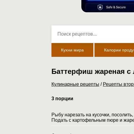
Кухни мира
Калории проду
Баттерфиш жареная с 
Кулинарные рецепты
/
Рецепты вто
3 порции
Рыбу нарезать на кусочки, посолить,
Подать с картофельным пюре и жаре