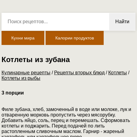
Найти
Кухни мира
Калории продуктов
Котлеты из зубана
Кулинарные рецепты
/
Рецепты вторых блюд
/
Котлеты
/
Котлеты из рыбы
3 порции
Филе зубана, хлеб, замоченный в воде или молоке, лук и
отваренную морковь пропустить через мясорубку.
Добавить яйцо, соль, перец и перемешать. Сформовать
котлеты и поджарить. Перед подачей по лить
растопленным сливочным маслом. Гарнир - жареный
картофель или картофельное пюре.