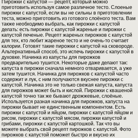
Пирожки с капустой — рецепт, который можно
приготовить используя самое различное тесто. Слоеные
пирожки с капустой, если вы не сильны в приготовлении
теста, можно приготовить из готового слоёного теста. Вам
также необходимо выбрать, как пирожки с капустой
делать: есть пирожки с капустой жареные и пирожки с
капустой печеные. Рецепт жареных пирожков с капустой
для тех, кто любит жареное тесто и не очень-то считает
калории. Готовят такие пирожки с капустой на сковороде.
Альтернативный способ, это испечь пирожки с капустой в
духовке. Начинка из капусты для пирожков
предварительно тушится. Некоторые даже делают так:
капуста в пирожки сначала немного отваривается, а уже
затем тушится. Начинка для пирожков с капустой часто
содержит и лук, с ним получаются вкуснее пирожки с
капустой. Начинка это не только свежая капуста, капуста
для пирожков может быть и кислой. Пирожки с квашеной
капустой точно так же бывают дрожжевые, слоёные.
Используется разная начинка для пирожков, капуста на
пирожки бывает не единственным компонентом. Есть
пирожки с капустой и яйцом, пирожки с капустой яйцом и
рисом, пирожки с капустой мясом, пирожки капустой и
грибами, пирожки с капустой картошкой. Так что вы
можете выбрать свой рецепт пирожков с капустой. Фото
пирожков с капустой поможет быстро и вкусно их