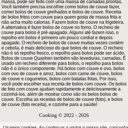
massa, pode ser feito com uma massa de camadas prontas.
Você também precisa escolher como bolos de couve fazer,
comer bolos de couve grelhados e bolos de couve. Receita
de bolos fritos com couve para quem gosta de massa frita e
não acha muito calorias. Fazem bolos de couve na frigideira.
A alternativa é fazer bolos de couve no forno. O recheio de
couve para bolos é pré-apagado. Alguns até fazem isso, o
repolho em bolos é primeiro um pouco cordial e depois
apagado. O recheio de bolos de couve muitas vezes contém
e cebola, é mais delicioso do que bolos de couve. O recheio
não é só repolho fresco, o repolho para bolos pode ser ácido.
Bolos de couve Quashen também são leveduras, camadas. É
usado um recheio diferente para bolos, o repolho para bolos
não é o único componente. Há bolos com couve e ovo, bolos
com ovo de couve e arroz, bolos com carne de couve, bolos
de couve e cogumelos, bolos com batatas fritas. Por isso,
você pode escolher sua receita de bolos com couve. Os bolos
de foto com couve ajudam rapidamente e deliciosamente a
cozinhá-los, além de mostrar como são os belos bolos de
couve. Escolha as receitas de bolos de couve (foto), e bolos
de couve (foto receita), e cozinhe para a saúde!
Cooking © 2022 - 2026
Usamos cookies. Ao continuar a visitar o nosso site, concorda