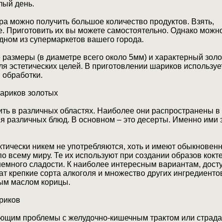
лый день.
ара можно получить большое количество продуктов. Взять,
. Приготовить их вы можете самостоятельно. Однако можн
одном из супермаркетов вашего города.
азмеры (в диаметре всего около 5мм) и характерный золо
ля эстетических целей. В приготовлении шариков использу
 обработки.
ариков золотых
ить в различных областях. Наиболее они распространены 
я различных блюд. В основном – это десерты. Именно ими 
.
тически никем не употребляются, хоть и имеют обыкновенн
 всему миру. Те их используют при создании образов кокте
немного сладости. К наиболее интересным вариантам, дост
ат крепкие сорта алкоголя и множество других ингредиенто
ым маслом корицы.
риков
еющим проблемы с желудочно-кишечным трактом или страд