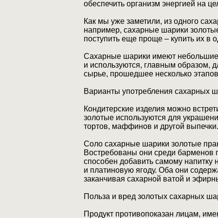
обеспечить организм энергией на це
Как мы уже заметили, из одного сах
например, сахарные шарики золотые
поступить еще проще – купить их в 
Сахарные шарики имеют небольшие р
и используются, главным образом, д
сырье, прошедшее несколько этапов
Варианты употребления сахарных ш
Кондитерские изделия можно встрет
золотые используются для украшени
тортов, маффинов и другой выпечки
Соло сахарные шарики золотые прак
Востребованы они среди барменов по
способен добавить самому напитку 
и платиновую ягоду. Оба они содерж
заканчивая сахарной ватой и эфирн
Польза и вред золотых сахарных ша
Продукт противопоказан лицам, им