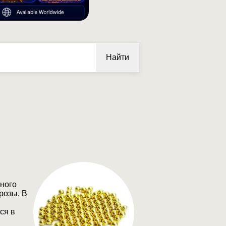
Найти
нного
розы. В
ся в