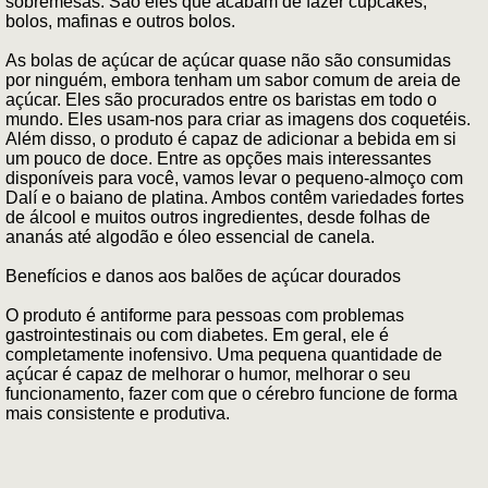
sobremesas. São eles que acabam de fazer cupcakes,
bolos, mafinas e outros bolos.
As bolas de açúcar de açúcar quase não são consumidas
por ninguém, embora tenham um sabor comum de areia de
açúcar. Eles são procurados entre os baristas em todo o
mundo. Eles usam-nos para criar as imagens dos coquetéis.
Além disso, o produto é capaz de adicionar a bebida em si
um pouco de doce. Entre as opções mais interessantes
disponíveis para você, vamos levar o pequeno-almoço com
Dalí e o baiano de platina. Ambos contêm variedades fortes
de álcool e muitos outros ingredientes, desde folhas de
ananás até algodão e óleo essencial de canela.
Benefícios e danos aos balões de açúcar dourados
O produto é antiforme para pessoas com problemas
gastrointestinais ou com diabetes. Em geral, ele é
completamente inofensivo. Uma pequena quantidade de
açúcar é capaz de melhorar o humor, melhorar o seu
funcionamento, fazer com que o cérebro funcione de forma
mais consistente e produtiva.