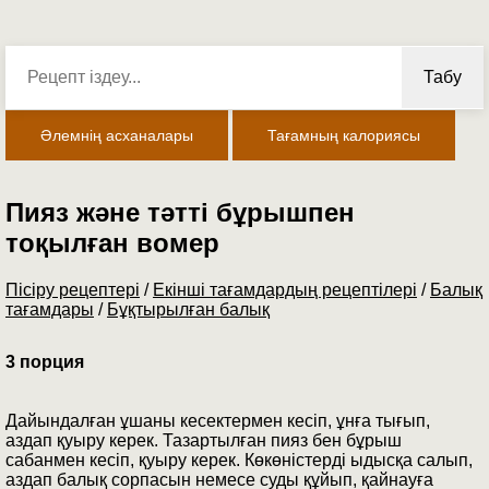
Табу
Әлемнің асханалары
Тағамның калориясы
Пияз және тәтті бұрышпен
тоқылған вомер
Пісіру рецептері
/
Екінші тағамдардың рецептілері
/
Балық
тағамдары
/
Бұқтырылған балық
3 порция
Дайындалған ұшаны кесектермен кесіп, ұнға тығып,
аздап қуыру керек. Тазартылған пияз бен бұрыш
сабанмен кесіп, қуыру керек. Көкөністерді ыдысқа салып,
аздап балық сорпасын немесе суды құйып, қайнауға