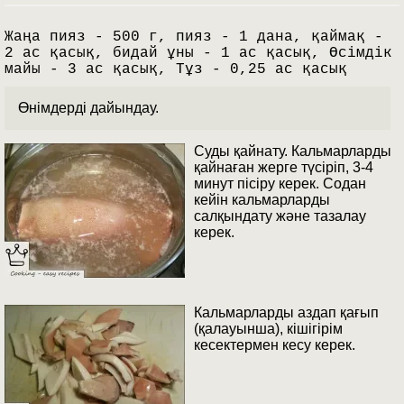
Жаңа пияз - 500 г, пияз - 1 дана, қаймақ -
2 ас қасық, бидай ұны - 1 ас қасық, Өсімдік
майы - 3 ас қасық, Тұз - 0,25 ас қасық
Өнімдерді дайындау.
Суды қайнату. Кальмарларды
қайнаған жерге түсіріп, 3-4
минут пісіру керек. Содан
кейін кальмарларды
салқындату және тазалау
керек.
Кальмарларды аздап қағып
(қалауынша), кішігірім
кесектермен кесу керек.