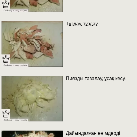
Тұздау, тұздау.
Пиязды тазалау, ұсақ кесу.
Дайындалған өнімдерді