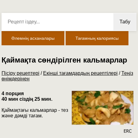
Табу
Әлемнің асханалары
Тағамның калориясы
Қаймақта сөндірілген кальмарлар
Пісіру рецептері
/
Екінші тағамдардың рецептілері
/
Теңіз
өнімдерінен
4 порция
40 мин сіздің 25 мин.
Қаймақтағы кальмарлар - тез
және дәмді тағам.