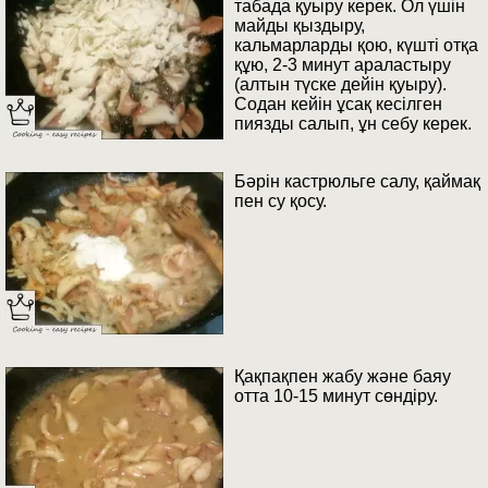
табада қуыру керек. Ол үшін
майды қыздыру,
кальмарларды қою, күшті отқа
құю, 2-3 минут араластыру
(алтын түске дейін қуыру).
Содан кейін ұсақ кесілген
пиязды салып, ұн себу керек.
Бәрін кастрюльге салу, қаймақ
пен су қосу.
Қақпақпен жабу және баяу
отта 10-15 минут сөндіру.