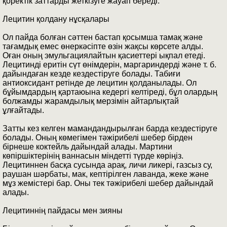
қоректік заттарды жеткізуге жауап береді.
Лецитин қолдану нұсқалары
Ол пайда болған сәттен бастап қосымша тамақ және
тағамдық емес өнеркәсіпте өзін жақсы көрсете алды.
Оған оның эмульгациялайтын қасиеттері ықпал етеді.
Лецитинді еритін сүт өнімдерін, маргариндерді және т. б.
дайындаған кезде кездестіруге болады. Табиғи
антиоксидант ретінде де лецитин қолданылады. Ол
бұйымдардың қартаюына кедергі келтіреді, бұл олардың
болжамды жарамдылық мерзімін айтарлықтай
ұлғайтады.
Затты кез келген мамандандырылған барда кездестіруге
болады. Оның көмегімен тәжірибелі шебер бірден
бірнеше коктейль дайындай алады. Мартини
көпіршіктерінің ваннасын міндетті түрде көріңіз.
Лецитиннен басқа сусында арақ, личи ликері, газсыз су,
раушан шәрбаты, мак, кептірілген лаванда, жеке және
мұз жемістері бар. Оны тек тәжірибелі шебер дайындай
алады.
Лецитиннің пайдасы мен зияны