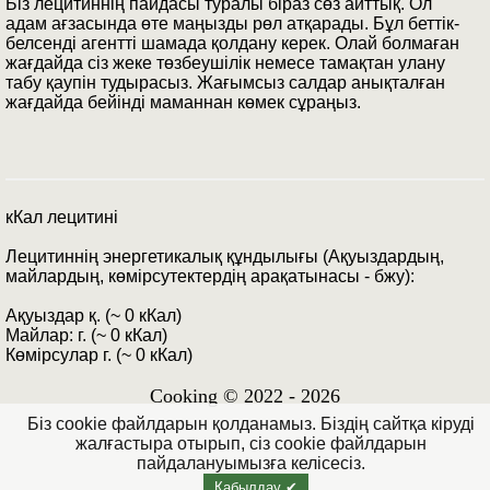
Біз лецитиннің пайдасы туралы біраз сөз айттық. Ол
адам ағзасында өте маңызды рөл атқарады. Бұл беттік-
белсенді агентті шамада қолдану керек. Олай болмаған
жағдайда сіз жеке төзбеушілік немесе тамақтан улану
табу қаупін тудырасыз. Жағымсыз салдар анықталған
жағдайда бейінді маманнан көмек сұраңыз.
кКал лецитині
Лецитиннің энергетикалық құндылығы (Ақуыздардың,
майлардың, көмірсутектердің арақатынасы - бжу):
Ақуыздар қ. (~ 0 кКал)
Майлар: г. (~ 0 кКал)
Көмірсулар г. (~ 0 кКал)
Cooking © 2022 - 2026
Біз cookie файлдарын қолданамыз. Біздің сайтқа кіруді
жалғастыра отырып, сіз cookie файлдарын
пайдалануымызға келісесіз.
Қабылдау ✔