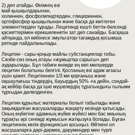
2) деп атайды. Өнімнің өзі
май қышқылдарынан,
холиннен, фосфолипидтерден, глицериннен,
ортофосфор қышқылынан және басқа да көптеген
элементтерден тұрады. Лецитинді күшті беттік-белсенді
қасиеттерімен ерекшеленетін зат деп санайды. Басқаша
айтқанда, ол көбінесе эмульгатор-тағамдық қосымша
ретінде пайдаланылады.
Лецитин - сары-қоңыр майлы субстанциялар тобы.
Сөзбе-сөз оның атауы «жұмыртқа сарысы» деп
аударылады. Бұл табиғи өнімде ең көп мөлшерде
лецитин болатыны белгілі. Қоспаның өзі адам ағзасы
үшін қажет. Лецитиннен 1/3 ми қорғаныш және
оқшаулағыш тіндердің, бауырдың 50% -ға дейін, сондай-
ақ кейбір басқа да ішкі мүшелердің тұратындығы ғылыми
тұрғыдан дәлелденген.
Лецитин құрылыс материалы болып табылады және
зақымдалған жасушаларды жаңарту кезінде қатысады.
Оның еңбегіне адамның жүйке жүйесі мен бас миының
тұрақты әрі сенімді жұмысын жатқызуға болады. Бұған
лецитиннің көлік функциясын қосыңыз. Өйткені ол
жасушаларға дәрі-дәрмек, дәрумендер мен түрлі