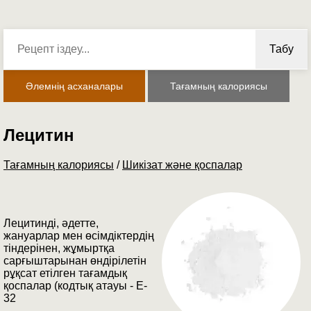
Табу
Әлемнің асханалары
Тағамның калориясы
Лецитин
Тағамның калориясы
/
Шикізат және қоспалар
Лецитинді, әдетте,
жануарлар мен өсімдіктердің
тіндерінен, жұмыртқа
сарғыштарынан өндірілетін
рұқсат етілген тағамдық
қоспалар (кодтық атауы - E-
32