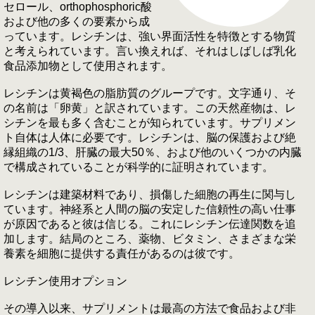
セロール、orthophosphoric酸
および他の多くの要素から成
っています。レシチンは、強い界面活性を特徴とする物質
と考えられています。言い換えれば、それはしばしば乳化
食品添加物として使用されます。
レシチンは黄褐色の脂肪質のグループです。文字通り、そ
の名前は「卵黄」と訳されています。この天然産物は、レ
シチンを最も多く含むことが知られています。サプリメン
ト自体は人体に必要です。レシチンは、脳の保護および絶
縁組織の1/3、肝臓の最大50％、および他のいくつかの内臓
で構成されていることが科学的に証明されています。
レシチンは建築材料であり、損傷した細胞の再生に関与し
ています。神経系と人間の脳の安定した信頼性の高い仕事
が原因であると彼は信じる。これにレシチン伝達関数を追
加します。結局のところ、薬物、ビタミン、さまざまな栄
養素を細胞に提供する責任があるのは彼です。
レシチン使用オプション
その導入以来、サプリメントは最高の方法で食品および非