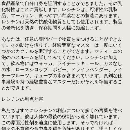
食品産業で自分自身を証明することができました。その乳
化特性はこれに貢献します。レシチンは、可溶性の乳製
品、マーガリン、食べやすい釉薬などの製造にあります。
レシチンは天然の抗酸化物質としても使用されます。製品
の老朽化を防ぎ、保存期間を大幅に短縮します。
あなたは、任意の専門バーで物質を見つけることができま
す。その助けを借りて、経験豊富なマスターは一度にいく
つかのカクテルを調理することができます。マティーニの
泡のバスルームを試してみてください。レシチンに加え
て、飲み物にはウォッカ、ライチーリキュール、ガスなし
の水、ローズシロップ、ポピー、ドライラベンダー、ライ
チーフルーツ、キューブの氷が含まれています。真剣な仕
事経験を持つ経験豊富なマスターだけがそれを準備するこ
とができます。
レシチンの利点と害
私たちはすでにレシチンの利点について多くの言葉を述べ
ています。彼は人体の最後の役割から遠く離れています。
この界面活性剤を適度に使用します。そうでなければ、
個々の不寛容や食中毒を得る危険があります。望ましくな