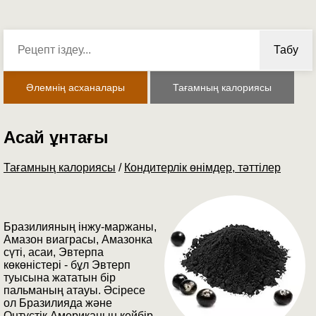
Табу
Әлемнің асханалары
Тағамның калориясы
Асай ұнтағы
Тағамның калориясы
/
Кондитерлік өнімдер, тәттілер
Бразилияның інжу-маржаны,
Амазон виаграсы, Амазонка
сүті, асаи, Эвтерпа
көкөністері - бұл Эвтерп
туысына жататын бір
пальманың атауы. Әсіресе
ол Бразилияда және
Оңтүстік Американың кейбір