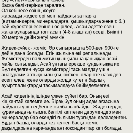
басқа бөліктерінде таралған.
Ол көбінесе өзінің жеуге
жарамды жидектері мен пайдалы заттарға
(витаминдерге, минералдарға, қышқылдарға және т. б. )
бай жүректері есебінен өсіріледі. Асаи әдетте өзен
жағалауларында топтасып (4-8 ағаштан) өседі. Биіктігі
20 метрге дейін жетуі мүмкін.
Жидек-сүйек - жеміс. Әр сыпырғышта 500-ден 900-ге
дейін дана болады. Егін жылына екі рет алынады.
Жемістерден пальмитин қышқылына қаныққан асай
майы сығылады. Асай ұнтағы ерекше құндылыққа ие.
Бұл өңделген нұсқа жемістерді тасымалдау үшін
анағұрлым артықшылықты, өйткені олар өте нәзік деп
есептеледі және оларды жолда күтетін барлық
ауыртпалықтарды тасымалдауға бейімделмеген.
Асай жидегінің ішінде үлкен сүйегі бар. Оның өзі
кішкентай көлемге ие. Бірақ бұл оның адам ағзасына
пайдасы үшін еңбегіне жалбарынбайды. Жидектердің
құрамында ғылымға белгілі көптеген дәрумендер мен
минералдар бар екендігі ғылыми тұрғыдан дәлелденген.
Бұдан басқа, оларда кез келген басқа жеміс
дақылдарына қарағанда антиоксиданттар көп болады.