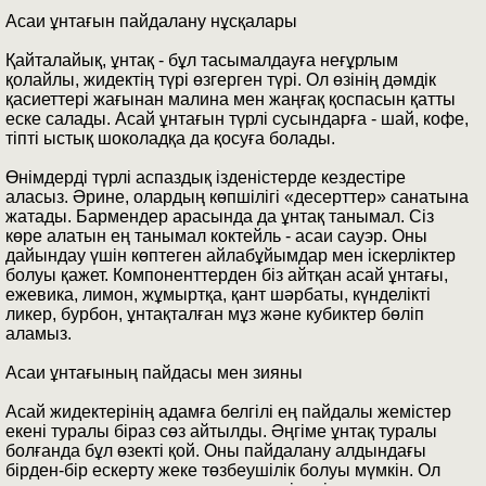
Асаи ұнтағын пайдалану нұсқалары
Қайталайық, ұнтақ - бұл тасымалдауға неғұрлым
қолайлы, жидектің түрі өзгерген түрі. Ол өзінің дәмдік
қасиеттері жағынан малина мен жаңғақ қоспасын қатты
еске салады. Асай ұнтағын түрлі сусындарға - шай, кофе,
тіпті ыстық шоколадқа да қосуға болады.
Өнімдерді түрлі аспаздық ізденістерде кездестіре
аласыз. Әрине, олардың көпшілігі «десерттер» санатына
жатады. Бармендер арасында да ұнтақ танымал. Сіз
көре алатын ең танымал коктейль - асаи сауэр. Оны
дайындау үшін көптеген айлабұйымдар мен іскерліктер
болуы қажет. Компоненттерден біз айтқан асай ұнтағы,
ежевика, лимон, жұмыртқа, қант шәрбаты, күнделікті
ликер, бурбон, ұнтақталған мұз және кубиктер бөліп
аламыз.
Асаи ұнтағының пайдасы мен зияны
Асай жидектерінің адамға белгілі ең пайдалы жемістер
екені туралы біраз сөз айтылды. Әңгіме ұнтақ туралы
болғанда бұл өзекті қой. Оны пайдалану алдындағы
бірден-бір ескерту жеке төзбеушілік болуы мүмкін. Ол