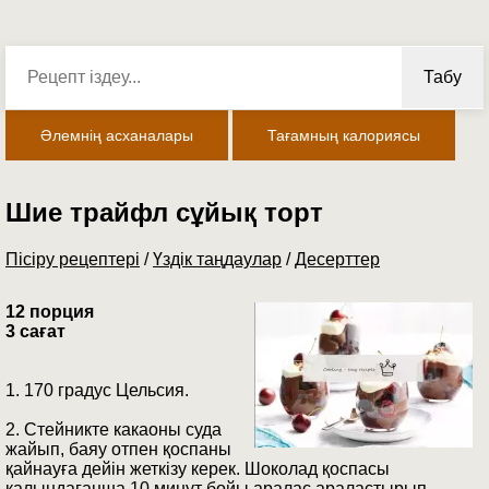
Табу
Әлемнің асханалары
Тағамның калориясы
Шие трайфл сұйық торт
Пісіру рецептері
/
Үздік таңдаулар
/
Десерттер
12 порция
3 сағат
1. 170 градус Цельсия.
2. Стейникте какаоны суда
жайып, баяу отпен қоспаны
қайнауға дейін жеткізу керек. Шоколад қоспасы
қалыңдағанша 10 минут бойы аралас араластырып