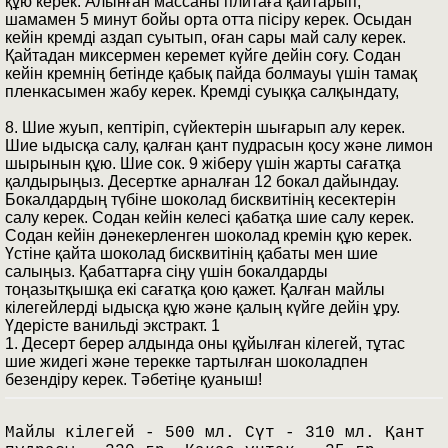
құю керек. Алынған массаны плитаға қайтарып,
шамамен 5 минут бойы орта отта пісіру керек. Осыдан
кейін кремді аздап суытып, оған сары май салу керек.
Қайтадан миксермен керемет күйге дейін соғу. Содан
кейін кремнің бетінде қабық пайда болмауы үшін тамақ
пленкасымен жабу керек. Кремді суыққа салқындату,
8. Шие жуып, кептіріп, сүйектерін шығарып алу керек.
Шие ыдысқа салу, қалған қант пудрасын қосу және лимон
шырынын құю. Шие сок. 9 жіберу үшін жарты сағатқа
қалдырыңыз. Десертке арналған 12 бокал дайындау.
Бокалдардың түбіне шоколад бисквитінің кесектерін
салу керек. Содан кейін келесі қабатқа шие салу керек.
Содан кейін дәнекерленген шоколад кремін құю керек.
Үстіне қайта шоколад бисквитінің қабаты мен шие
салыңыз. Қабаттарға сіңу үшін бокалдарды
тоңазытқышқа екі сағатқа қою қажет. Қалған майлы
кілегейлерді ыдысқа құю және қалың күйге дейін ұру.
Үдерісте ванильді экстракт. 1
1. Десерт берер алдында оны құйылған кілегей, тұтас
шие жидегі және терекке тартылған шоколадпен
безендіру керек. Тәбетіңе қуаныш!
Майлы кілегей - 500 мл. Сүт - 310 мл. Қант