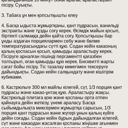
пісіру. Суықты.
3. Табаға ұн мен қопсытқышты елеу
4. Басқа ыдыста жұмыртқаны, қант пудрасын, ванильді
экстракты және тұзды соғу керек. Өсімдік майын қосып,
біртекті салмаққа дейін қайта соғу. Қопсытқышы бар
ұнды аздаған порциялармен себу және бөлме
температурасындағы сүтті құю. Содан кейін какаоның
қалың қоспасын қосып, қамырды араластыру керек.
Пісіруге арналған пішінді пергаментті қағазбен
толтырып, оған қамырды құю керек. Бисквитті жарты
сағат бойы пісіру. Тіс тазалау көмегімен тексеруге
дайындықты. Содан кейін салқындату және кішігірім
кубиками.
6. Кастрюльге 300 мл майлы кілегей, сүт, 1/3 порция қант
пудрасы және какао-ұнтақ құю. Араластыру жақсы.
Кастрюльді плитаға қою және қоспаны орта отпен
қайнауға дейін жеткізу, үнемі араласу. Басқа
сыйымдылықта миксермен жұмыртқа сарысын, 1/3
порция қант пудрасын және жүгері ұнын қалың күйге
дейін соғады. Содан кейін бұрын дайындалған кілегей,
сүт және какаодан жасалған қоспаны жіңішке ағынмен